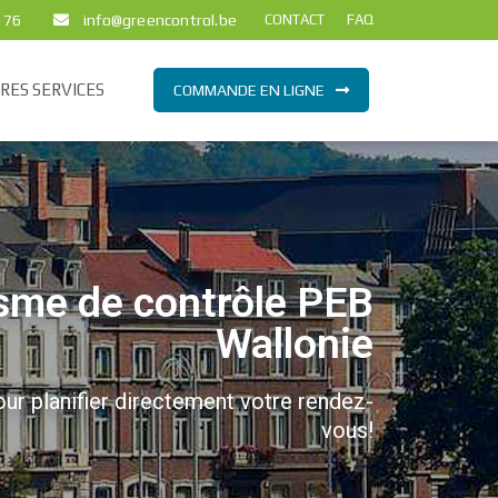
 76
info@greencontrol.be
CONTACT
FAQ
RES SERVICES
COMMANDE EN LIGNE
sme de contrôle PEB
Wallonie
our planifier directement votre rendez-
vous!