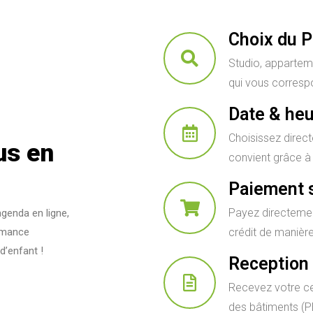
Choix du 
Studio, apparteme
qui vous corres
Date & he
Choisissez direct
us en
convient grâce à
Paiement 
Payez directemen
agenda en ligne,
rmance
crédit de manièr
d’enfant !
Reception 
Recevez votre ce
des bâtiments (PE