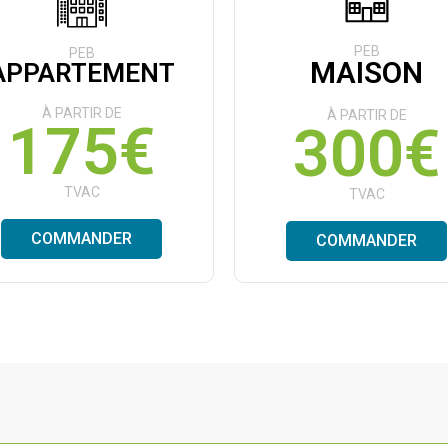
PEB
PEB
MAISON
APPARTEMENT
À PARTIR DE
À PARTIR DE
175€
300€
TVAC
TVAC
COMMANDER
COMMANDER