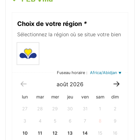
Choix de votre région
*
Sélectionnez la région où se situe votre bien
Fuseau horaire :
Africa/Abidjan
août
2026
lun
mar
mer
jeu
ven
sam
dim
27
28
29
30
31
1
2
3
4
5
6
7
8
9
10
11
12
13
14
15
16