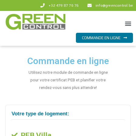
Aller
+32 479 87 76 76
info@greencontrol.be
au
contenu
Me
COMMANDE EN LIGNE
Commande en ligne
Utilisez notre module de commande en ligne
pour votre certificat PEB et planifier votre
rendez-vous sans plus attendre!
Votre type de logement:
PEB Villa