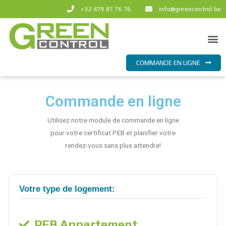
Aller
+32 479 87 76 76
info@greencontrol.be
au
contenu
Me
COMMANDE EN LIGNE
Commande en ligne
Utilisez notre module de commande en ligne
pour votre certificat PEB et planifier votre
rendez-vous sans plus attendre!
Votre type de logement:
PEB Appartement